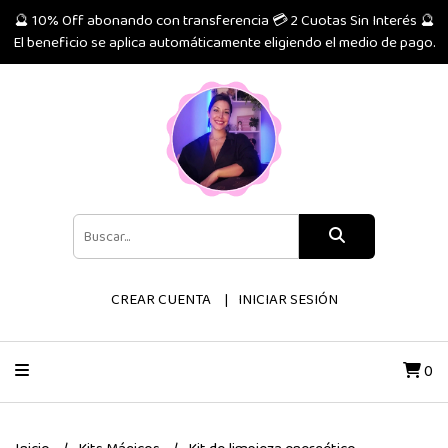
🔮 10% Off abonando con transferencia 💳 2 Cuotas Sin Interés 🔮
El beneficio se aplica automáticamente eligiendo el medio de pago.
CREAR CUENTA
INICIAR SESIÓN
0