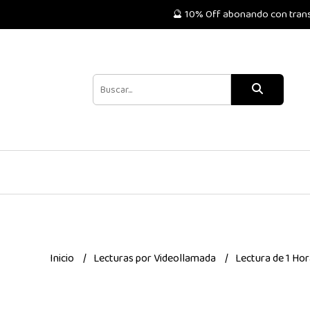
🔮 10% Off abonando con transf
Inicio
Lecturas por Videollamada
Lectura de 1 Ho