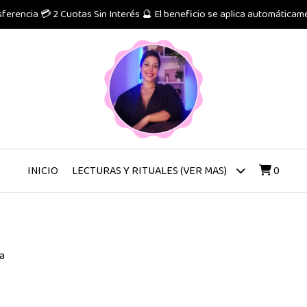
erencia 💳 2 Cuotas Sin Interés 🔮 El beneficio se aplica automáticame
INICIO
0
LECTURAS Y RITUALES (VER MAS)
ra