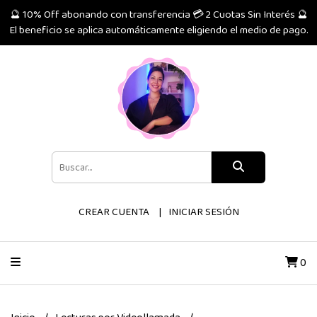
🔮 10% Off abonando con transferencia 💳 2 Cuotas Sin Interés 🔮
El beneficio se aplica automáticamente eligiendo el medio de pago.
CREAR CUENTA
INICIAR SESIÓN
0