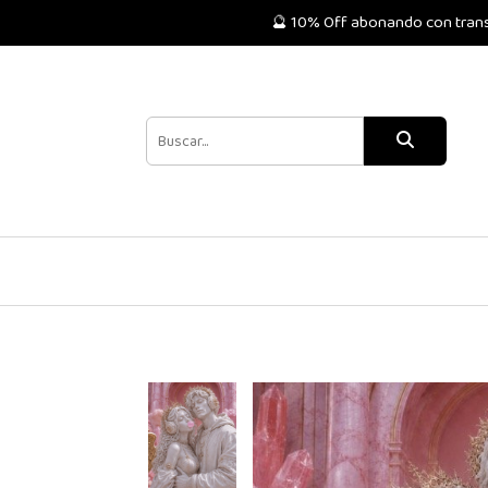
🔮 10% Off abonando con transf