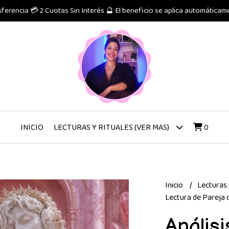
erencia 💳 2 Cuotas Sin Interés 🔮 El beneficio se aplica automáticame
INICIO
0
LECTURAS Y RITUALES (VER MAS)
Inicio
Lecturas
Lectura de Pareja 
Anális