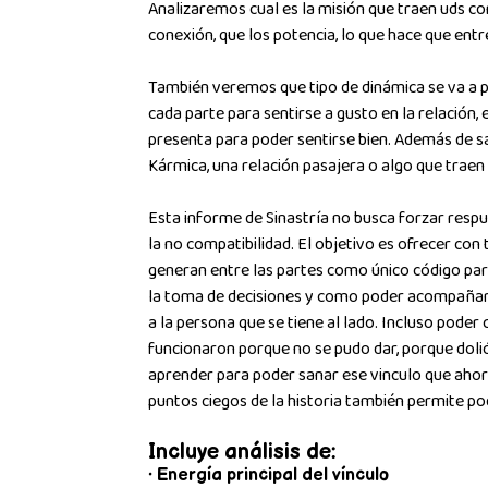
Analizaremos cual es la misión que traen uds co
conexión, que los potencia, lo que hace que entr
También veremos que tipo de dinámica se va a p
cada parte para sentirse a gusto en la relación,
presenta para poder sentirse bien. Además de sa
Kármica, una relación pasajera o algo que traen 
Esta informe de Sinastría no busca forzar respue
la no compatibilidad. El objetivo es ofrecer con 
generan entre las partes como único código para
la toma de decisiones y como poder acompañar
a la persona que se tiene al lado. Incluso pode
funcionaron porque no se pudo dar, porque doli
aprender para poder sanar ese vinculo que ahora
puntos ciegos de la historia también permite pod
Incluye análisis de:
• Energía principal del vínculo