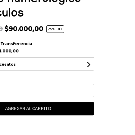
culos
$90.000,00
0
25
% OFF
n
Transferencia
1.000,00
scuentos
AGREGAR AL CARRITO